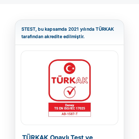
ATP TİP TESTLERİ
STEST, bu kapsamda 2021 yılında TÜRKAK
OTOMOTİV TESTLERİ
tarafından akredite edilmiştir.
TEST CİHAZLARI
BLOG
İLETİŞİM
TÜRKAK Onaylı Test ve