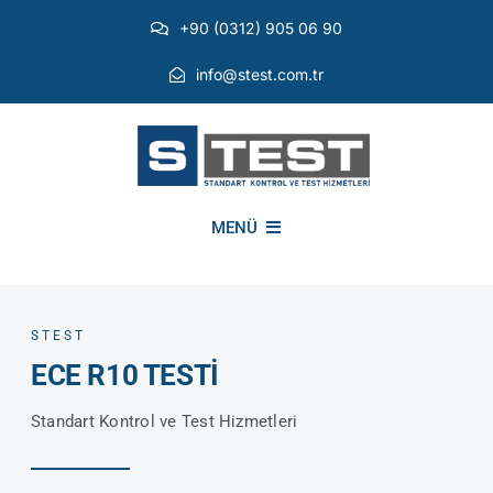
Skip
+90 (0312) 905 06 90
to
content
info@stest.com.tr
MENÜ
KURUMSAL
STEST
ECE R10 TESTİ
ÇEVRESEL TESTLER
Standart Kontrol ve Test Hizmetleri
EMI EMC TESTLERİ