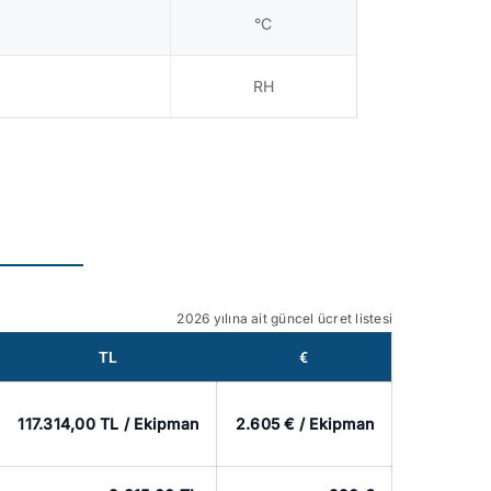
°C
RH
2026 yılına ait güncel ücret listesi
TL
€
117.314,00 TL / Ekipman
2.605 € / Ekipman