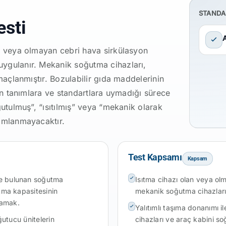
STANDA
esti
an veya olmayan cebri hava sirkülasyon
uygulanır. Mekanik soğutma cihazları,
amaçlanmıştır. Bozulabilir gıda maddelerinin
len tanımlara ve standartlara uymadığı sürece
ğutulmuş”, “ısıtılmış” veya “mekanik olarak
nımlanmayacaktır.
Test Kapsamı
Kapsam
de bulunan soğutma
Isıtma cihazı olan veya ol
utma kapasitesinin
mekanik soğutma cihazları
lamak.
Yalıtımlı taşıma donanımı 
ğutucu ünitelerin
cihazları ve araç kabini so