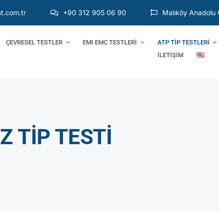
t.com.tr
+90 312 905 06 90
Malıköy Anadolu 
ÇEVRESEL TESTLER
EMI EMC TESTLERİ
ATP TİP TESTLERİ
İLETİŞİM
 TİP TESTİ