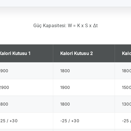
Güç Kapasitesi: W = K x S x Δt
Kalori Kutusu 1
Kalori Kutusu 2
Kalo
1900
1800
180
2900
1900
150
1800
1800
130
-25 / +30
-25 / +30
-25 