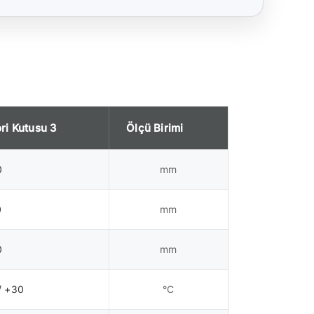
ri Kutusu 3
Ölçü Birimi
0
mm
0
mm
0
mm
/ +30
°C