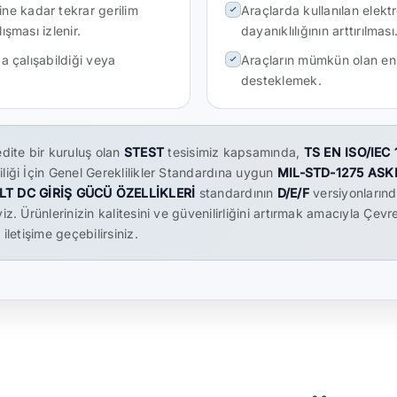
ne kadar tekrar gerilim
Araçlarda kullanılan elektr
ışması izlenir.
dayanıklılığının arttırılması
da çalışabildiği veya
Araçların mümkün olan en z
desteklemek.
dite bir kuruluş olan
STEST
tesisimiz kapsamında,
TS EN ISO/IEC
liği İçin Genel Gereklilikler Standardına uygun
MIL-STD-1275 ASK
T DC GİRİŞ GÜCÜ ÖZELLİKLERİ
standardının
D/E/F
versiyonların
z. Ürünlerinizin kalitesini ve güvenilirliğini artırmak amacıyla Çevre
iletişime geçebilirsiniz.