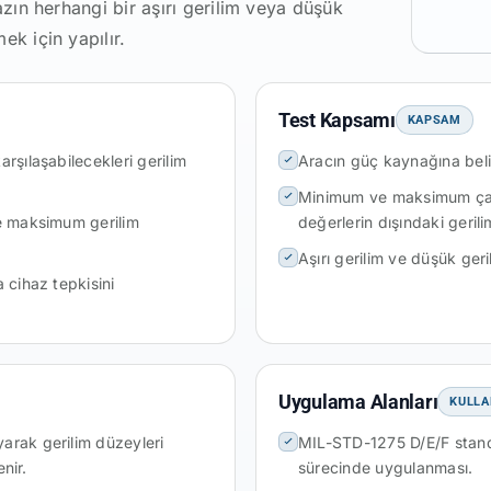
azın herhangi bir aşırı gerilim veya düşük
ek için yapılır.
Test Kapsamı
KAPSAM
rşılaşabilecekleri gerilim
Aracın güç kaynağına belir
Minimum ve maksimum çalı
ve maksimum gerilim
değerlerin dışındaki geril
Aşırı gerilim ve düşük ger
 cihaz tepkisini
Uygulama Alanları
KULLA
arak gerilim düzeyleri
MIL-STD-1275 D/E/F standa
enir.
sürecinde uygulanması.