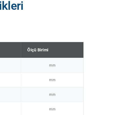
kleri
Ölçü Birimi
mm
mm
mm
mm