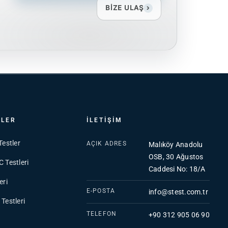
BİZE ULAŞ
›
TLER
İLETIŞIM
Testler
AÇIK ADRES
Malıköy Anadolu
OSB, 30 Ağustos
 Testleri
Caddesi No: 18/A
eri
E-POSTA
info@stest.com.tr
Testleri
TELEFON
+90 312 905 06 90