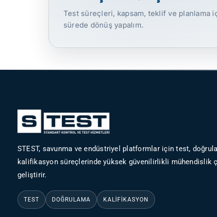
Test süreçleri, kapsam, teklif ve planlama iç
sürede dönüş yapalım.
STEST, savunma ve endüstriyel platformlar için test, doğru
kalifikasyon süreçlerinde yüksek güvenilirlikli mühendislik 
geliştirir.
TEST
DOĞRULAMA
KALIFIKASYON