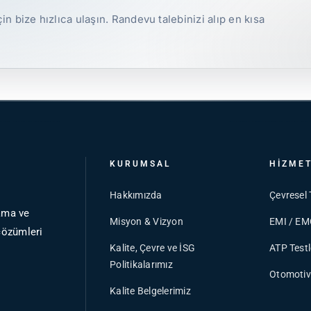
in bize hızlıca ulaşın. Randevu talebinizi alıp en kısa
KURUMSAL
HIZME
Hakkımızda
Çevresel 
lama ve
Misyon & Vizyon
EMI / EMC
çözümleri
Kalite, Çevre ve İSG
ATP Testl
Politikalarımız
Otomotiv 
Kalite Belgelerimiz