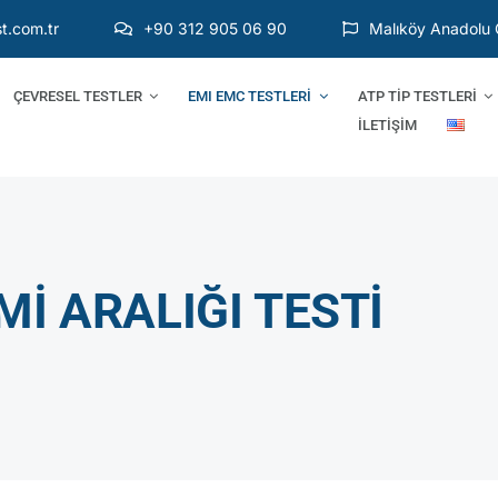
t.com.tr
+90 312 905 06 90
Malıköy Anadolu 
ÇEVRESEL TESTLER
EMI EMC TESTLERİ
ATP TİP TESTLERİ
İLETİŞİM
Mİ ARALIĞI TESTİ