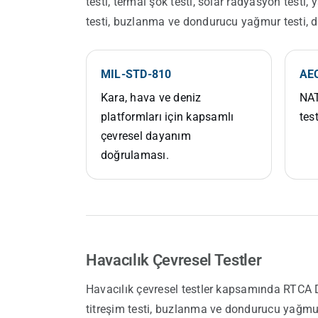
testi, termal şok testi, solar radyasyon testi, 
testi, buzlanma ve dondurucu yağmur testi, do
MIL-STD-810
AE
Kara, hava ve deniz
NAT
platformları için kapsamlı
tes
çevresel dayanım
doğrulaması.
Havacılık Çevresel Testler
Havacılık çevresel testler kapsamında RTCA DO-
titreşim testi, buzlanma ve dondurucu yağmur 