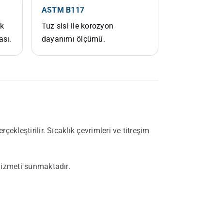
ASTM B117
k
Tuz sisi ile korozyon
ası.
dayanımı ölçümü.
ekleştirilir. Sıcaklık çevrimleri ve titreşim
 hizmeti sunmaktadır.