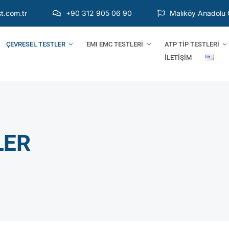
t.com.tr
+90 312 905 06 90
Malıköy Anadolu 
ÇEVRESEL TESTLER
EMI EMC TESTLERİ
ATP TİP TESTLERİ
İLETİŞİM
LER