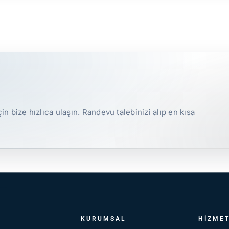
in bize hızlıca ulaşın. Randevu talebinizi alıp en kısa
KURUMSAL
HIZME