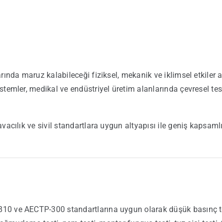
larında maruz kalabileceği fiziksel, mekanik ve iklimsel etkil
istemler, medikal ve endüstriyel üretim alanlarında çevresel te
avacılık ve sivil standartlara uygun altyapısı ile geniş kapsam
10 ve AECTP-300 standartlarına uygun olarak düşük basınç test