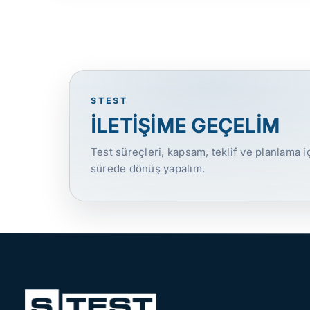
STEST
İLETİŞİME GEÇELİM
Test süreçleri, kapsam, teklif ve planlama iç
sürede dönüş yapalım.