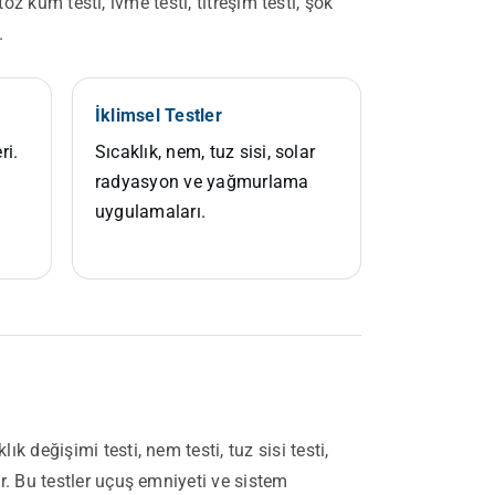
oz kum testi, ivme testi, titreşim testi, şok
.
İklimsel Testler
ri.
Sıcaklık, nem, tuz sisi, solar
radyasyon ve yağmurlama
uygulamaları.
 değişimi testi, nem testi, tuz sisi testi,
r. Bu testler uçuş emniyeti ve sistem