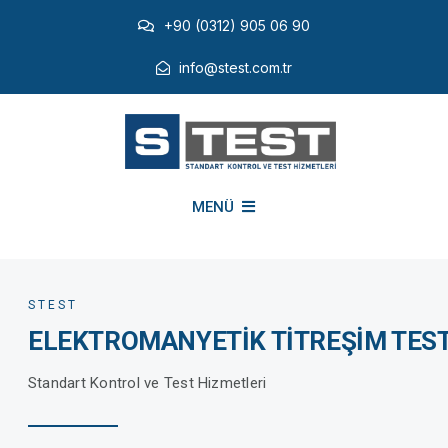
Skip
+90 (0312) 905 06 90
to
content
info@stest.com.tr
MENÜ
KURUMSAL
STEST
ELEKTROMANYETİK TİTREŞİM TEST
ÇEVRESEL TESTLER
Standart Kontrol ve Test Hizmetleri
EMI EMC TESTLERİ