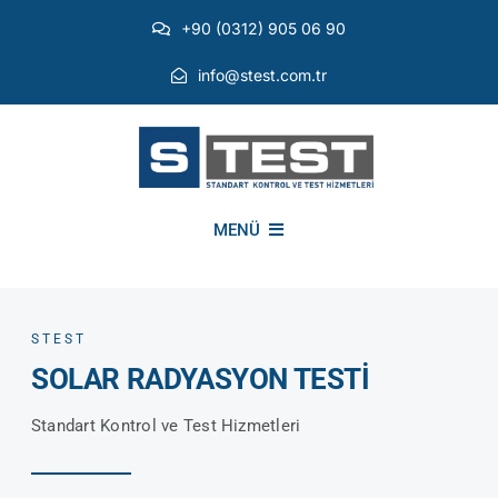
Skip
+90 (0312) 905 06 90
to
content
info@stest.com.tr
MENÜ
KURUMSAL
STEST
SOLAR RADYASYON TESTİ
ÇEVRESEL TESTLER
Standart Kontrol ve Test Hizmetleri
EMI EMC TESTLERİ