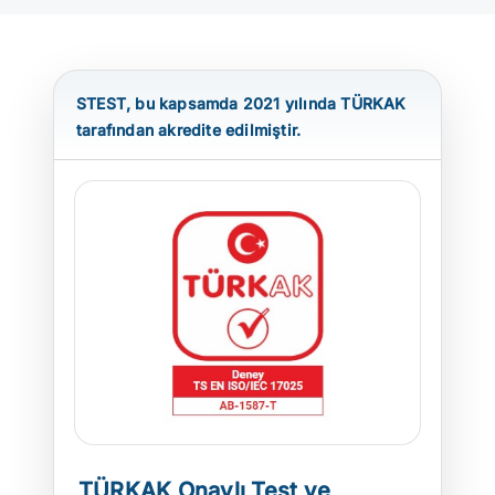
ATP TİP TESTLERİ
STEST, bu kapsamda 2021 yılında TÜRKAK
OTOMOTİV TESTLERİ
tarafından akredite edilmiştir.
TEST CİHAZLARI
BLOG
İLETİŞİM
TÜRKAK Onaylı Test ve