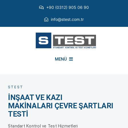
Skip
+90 (0312) 905 06 90
to
content
info@stest.com.tr
MENÜ
KURUMSAL
STEST
İNŞAAT VE KAZI
ÇEVRESEL TESTLER
MAKİNALARI ÇEVRE ŞARTLARI
TESTİ
EMI EMC TESTLERİ
Standart Kontrol ve Test Hizmetleri